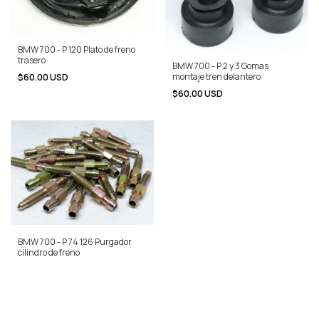
BMW 700 - P 120 Plato de freno
trasero
BMW 700 - P 2 y 3 Gomas
montaje tren delantero
$60.00 USD
$60.00 USD
BMW 700 - P 74 126 Purgador
cilindro de freno