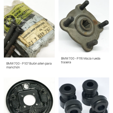
BMW 700 - P 116 Maza rueda
trasera
BMW 700 - P 107 Bulón allen para
manchón