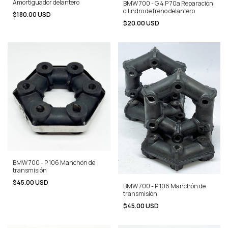
Amortiguador delantero
BMW 700 - G 4 P 70a Reparación
cilindro de freno delantero
$180.00 USD
$20.00 USD
BMW 700 - P 106 Manchón de
transmisión
$45.00 USD
BMW 700 - P 106 Manchón de
transmisión
$45.00 USD