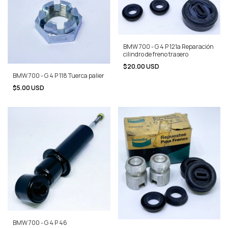
BMW 700 - G 4 P 121a Reparación
cilindro de freno trasero
$20.00 USD
BMW 700 - G 4 P 118 Tuerca palier
$5.00 USD
BMW 700 - G 4 P 46