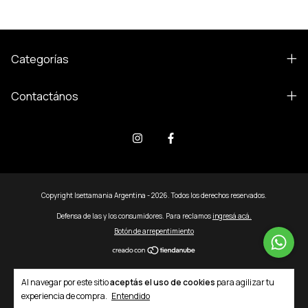
Categorías
Contactános
Copyright Isettamania Argentina - 2026. Todos los derechos reservados.
Defensa de las y los consumidores. Para reclamos
ingresá acá.
Botón de arrepentimiento
Al navegar por este sitio
aceptás el uso de cookies
para agilizar tu
experiencia de compra.
Entendido