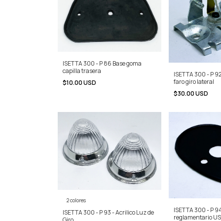
ISETTA 300 - P 86 Base goma
capilla trasera
ISETTA 300 - P 9
faro giro lateral
$10.00 USD
$30.00 USD
2 colores
ISETTA 300 - P 9
ISETTA 300 - P 93 - Acrilico Luz de
reglamentario U
Giro