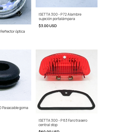
ISETTA 300 - P 72 Alambre
sujeción portalámpara
$3.00 USD
 Reflector óptica
80 Pasacable goma
ISETTA 300 - P 83 Faro trasero
central stop
$60.00 USD