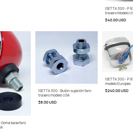
ISETTA 300 - P 9
trasero Modelo 
$40.00 USD
ISETTA 300 - P 97
modelo Europeo
ISETTA 300 - Bulón sujeción faro
$240.00 USD
trasero modelo USA
$8.00 USD
7 Goma base faro
SA