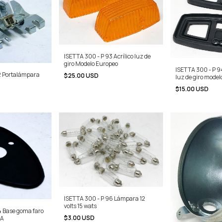
ISETTA 300 - P 93 Acrílico luz de
giro Modelo Europeo
ISETTA 300 - P 9
2 Portalámpara
$25.00 USD
luz de giro mode
$15.00 USD
ISETTA 300 - P 96 Lámpara 12
volts 15 wats
4 Base goma faro
$3.00 USD
SA