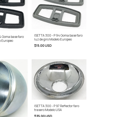
ISETTA 300 - P 94 Goma base faro
4 Goma base faro
luz de giro Modelo Europeo
lo Europeo
$15.00 USD
ISETTA 300 - P 97 Reflector faro
trasero Modelo USA
$35.00 USD