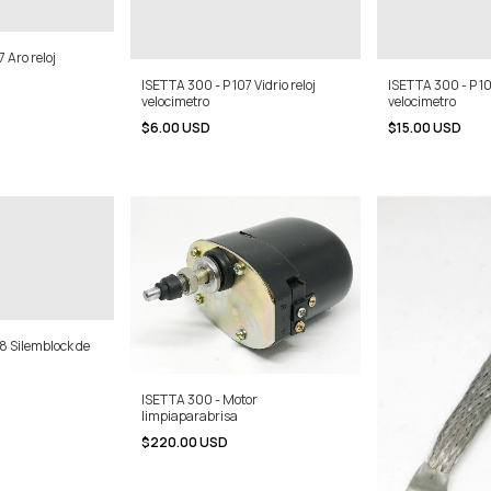
 Aro reloj
ISETTA 300 - P 107 Vidrio reloj
ISETTA 300 - P 10
velocimetro
velocimetro
$6.00 USD
$15.00 USD
8 Silemblock de
ISETTA 300 - Motor
limpiaparabrisa
$220.00 USD