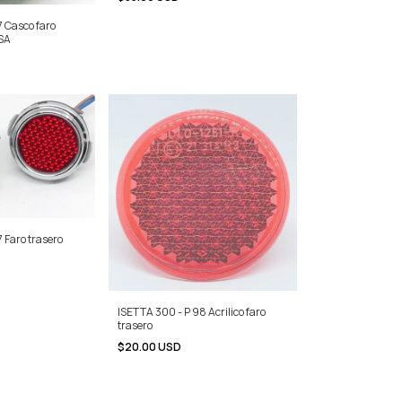
7 Casco faro
USA
 Faro trasero
ISETTA 300 - P 98 Acrilico faro
trasero
$20.00 USD