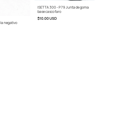
ISETTA 300 - P 79 Junta de goma
base casco faro
$10.00 USD
la negativo