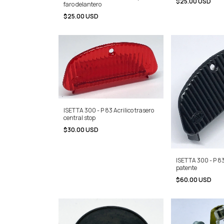
$25.00 USD
faro delantero
$25.00 USD
ISETTA 300 - P 83 Acrilico trasero
central stop
$30.00 USD
ISETTA 300 - P 8
patente
$60.00 USD