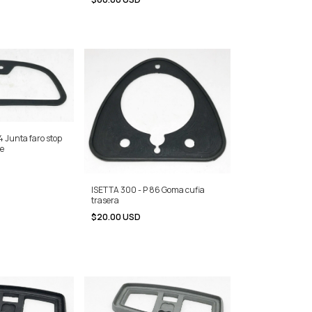
4 Junta faro stop
te
ISETTA 300 - P 86 Goma cufia
trasera
$20.00 USD