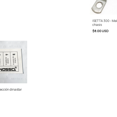
ISETTA 300 - Mal
chasis
$8.00 USD
ección dinastar