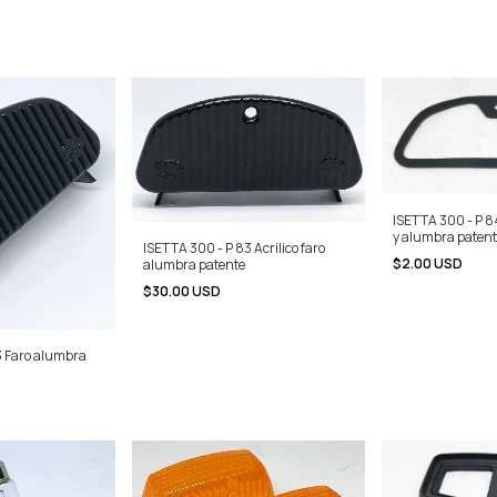
ISETTA 300 - P 8
y alumbra paten
ISETTA 300 - P 83 Acrilico faro
$2.00 USD
alumbra patente
$30.00 USD
3 Faro alumbra