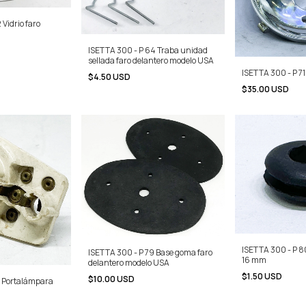
 Vidrio faro
ISETTA 300 - P 64 Traba unidad
sellada faro delantero modelo USA
ISETTA 300 - P 71
$4.50 USD
$35.00 USD
ISETTA 300 - P 
ISETTA 300 - P 79 Base goma faro
16 mm
delantero modelo USA
$1.50 USD
$10.00 USD
5 Portalámpara