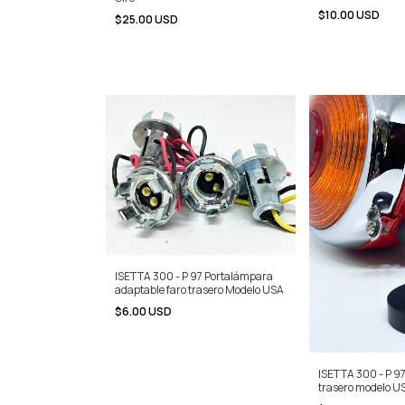
$10.00 USD
$25.00 USD
ISETTA 300 - P 97 Portalámpara
adaptable faro trasero Modelo USA
$6.00 USD
ISETTA 300 - P 9
trasero modelo U