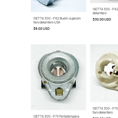
ISETTA 300 - P 62
delantero
ISETTA 300 - P 62 Bulón sujecion
$30.00 USD
faro delantero USA
$8.00 USD
ISETTA 300 - P 7
faro delantero
ISETTA 300 - P 75 Portalámpara