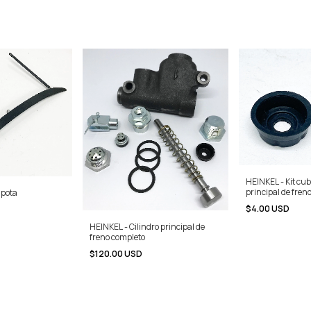
HEINKEL - Kit cub
principal de fren
apota
$4.00 USD
HEINKEL - Cilindro principal de
freno completo
$120.00 USD