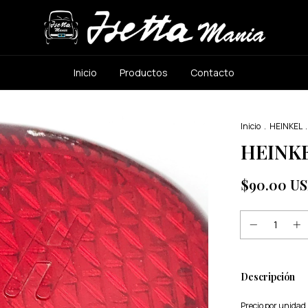
Inicio
Productos
Contacto
Inicio
.
HEINKEL
.
HEINKE
$90.00 U
Descripción
Precio por unidad