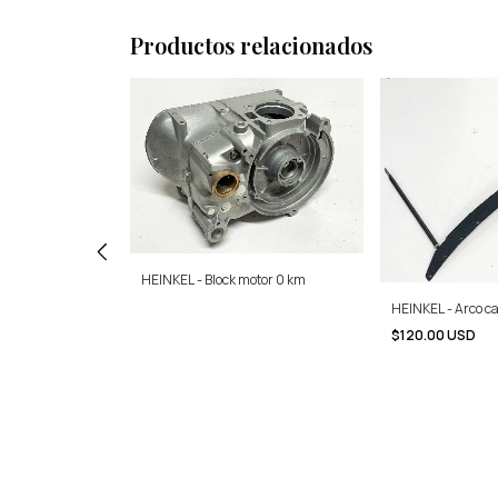
Productos relacionados
ion cilindro
HEINKEL - Block motor 0 km
HEINKEL - Arco c
$120.00 USD